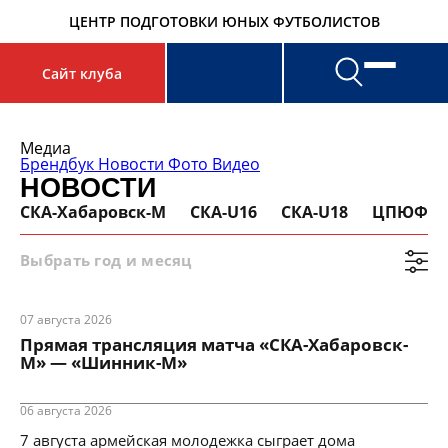
ЦЕНТР ПОДГОТОВКИ ЮНЫХ ФУТБОЛИСТОВ
Сайт клуба
Search
for:
Медиа
Брендбук
Новости
Фото
Видео
НОВОСТИ
СКА-Хабаровск-М
СКА-U16
СКА-U18
ЦПЮФ
Выбрать год и месяц
07 августа 2026
Прямая трансляция матча «СКА-Хабаровск-
М» — «Шинник-М»
06 августа 2026
7 августа армейская молодежка сыграет дома