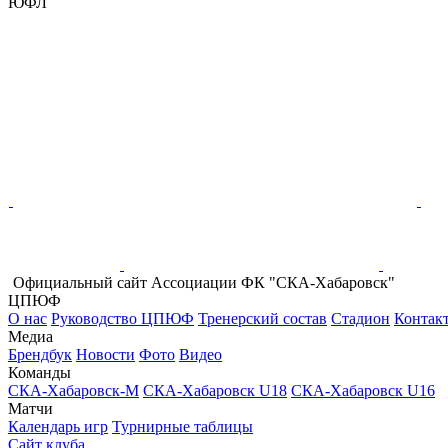
ЮФЛ
Официальный сайт Ассоциации ФК "СКА-Хабаровск"
ЦПЮФ
О нас
Руководство ЦПЮФ
Тренерский состав
Стадион
Контак
Медиа
Брендбук
Новости
Фото
Видео
Команды
СКА-Хабаровск-М
СКА-Хабаровск U18
СКА-Хабаровск U16
Матчи
Календарь игр
Турнирные таблицы
Сайт клуба