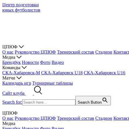
Центр подготовки
юных футболистов
ЦПЮФ
О нас
Руководство ЦПЮФ
Тренерский состав
Стадион
Контак
Медиа
Брендбук
Новости
Фото
Видео
Команды
СКА-Хабаровск-М
СКА-Хабаровск U18
СКА-Хабаровск U16
Матчи
Календарь игр
Турнирные таблицы
Сайт клуба
Search for:
Search Button
ЦПЮФ
О нас
Руководство ЦПЮФ
Тренерский состав
Стадион
Контак
Медиа
Брендбук
Новости
Фото
Видео