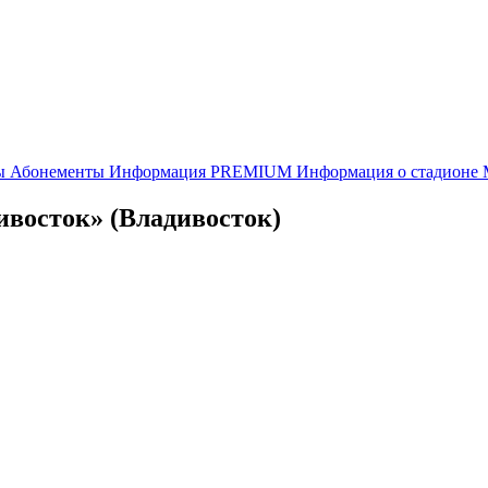
ы
Абонементы
Информация
PREMIUM
Информация о стадионе
ивосток» (Владивосток)