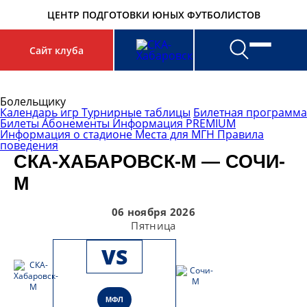
ЦЕНТР ПОДГОТОВКИ ЮНЫХ ФУТБОЛИСТОВ
Сайт клуба
Search
for:
Болельщику
Календарь игр
Турнирные таблицы
Билетная программа
Билеты
Абонементы
Информация
PREMIUM
Информация о стадионе
Места для МГН
Правила
поведения
СКА-ХАБАРОВСК-М — СОЧИ-
М
06 ноября 2026
Пятница
VS
МФЛ