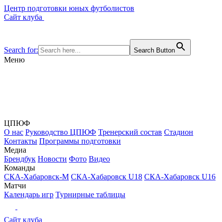
Центр подготовки юных футболистов
Сайт клуба
Search for:
Search Button
Меню
ЦПЮФ
О нас
Руководство ЦПЮФ
Тренерский состав
Стадион
Контакты
Программы подготовки
Медиа
Брендбук
Новости
Фото
Видео
Команды
СКА-Хабаровск-М
СКА-Хабаровск U18
СКА-Хабаровск U16
Матчи
Календарь игр
Турнирные таблицы
Сайт клуба