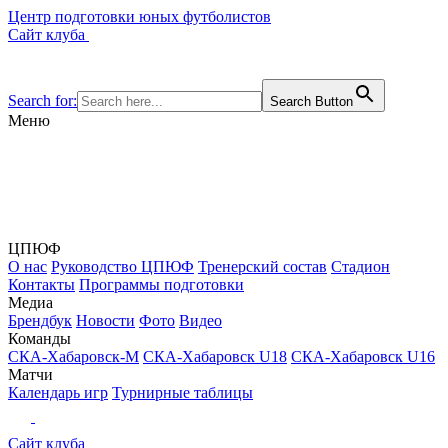
Центр подготовки юных футболистов
Сайт клуба
Search for:
Search Button
Меню
ЦПЮФ
О нас
Руководство ЦПЮФ
Тренерский состав
Стадион
Контакты
Программы подготовки
Медиа
Брендбук
Новости
Фото
Видео
Команды
СКА-Хабаровск-М
СКА-Хабаровск U18
СКА-Хабаровск U16
Матчи
Календарь игр
Турнирные таблицы
Сайт клуба